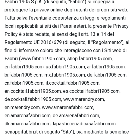
Fabbri 1905 S.p.A. (di seguito, "Fabbri") si impegna a
proteggere la privacy online degli utenti dei propri siti web.
Fatta salva l'eventuale coesistenza di leggi e regolamenti
locali applicabili ai siti dei Paesi esteri, la presente Privacy
Policy è stata redatta, ai sensi degli artt. 13 e 14 del
Regolamento UE 2016/679 (di seguito, il "Regolamento"), al
fine di informare coloro che interagiscono con i Siti web di
Fabbri (www.fabbri1905.com, shop.fabbri1905.com,
en.fabbri1905.com, us.fabbri1905.com, ar.fabbri1905.com,
br.fabbri1905.com, mx.fabbri1905.com, de.fabbri1905.com,
cn.fabbri1905.com, it.cocktail.fabbri1905.com,
en.cocktail.fabbri1905.com, es.cocktail.fabbri1905.com,
de.cocktail.fabbri1905.com, www.marendry.com,
en.marendry.com, www.amarenafabbri.com,
en.amarenafabbri.com, de.amarenafabbri.com,
dk.amarenafabbri.com, lapasticceriadicasafabbri.com,
sciroppifabbri.it di seguito “Sito”), sia mediante la semplice