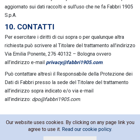
aggiornato sui dati raccolti e sull’uso che ne fa Fabbri 1905
S.p.A.
10. CONTATTI
Per esercitare i diritti di cui sopra o per qualunque altra
richiesta può scrivere al Titolare del trattamento all’indirizzo
Via Emilia Ponente, 276 40132 – Bologna ovvero
all’indirizzo e-mail
privacy@fabbri1905.com
.
Può contattare altresì il Responsabile della Protezione dei
Dati di Fabbri presso la sede del Titolare del trattamento
all’indirizzo sopra indicato e/o via e-mail
all’indirizzo:
dpo@fabbri1905.com
.
Our website uses cookies. By clicking on any page link you
agree to use it.
Read our cookie policy.
Fabbri 1905 s.p.a., Via Emilia Ponente, 276 - 40132 Bologna
|
C.F. e P.IVA IT 00281980375